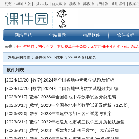
初数 >
华师大版
|
北师大版
|
新人教版
|
浙教版
|
苏教版
|
沪科版
|
通用课件
|
教案
网站导航
全站目录
精品软件
软件教程
公告：
十七年坚持，初心不变！本站资源完全免费，无需注册便可直接下载。精品
您现在的位置：
课件园
>>
下载中心
>>
中考资料精选
软件列表
[2024/10/20] [
数学
]
2024年全国各地中考数学试题及解析
[2024/10/20] [
数学
]
2024年全国各地中考数学试题分类汇编
[2023/9/17] [
数学
]
2023年全国各地中考数学试题分类汇编
[2023/9/17] [
数学
]
2023年全国各地中考数学试题及解析（125份）
[2023/6/26] [
数学
]
2023年福建中考初三各科试题与答案
[2023/6/14] [
数学
]
2022年福建九地市初三数学五月质检试题集
[2023/6/11] [
数学
]
2023年福建九地市初三数学(二检)试题集
[2023/6/11] [
数学
]
2023年福建九地市初三数学(一检)试题集