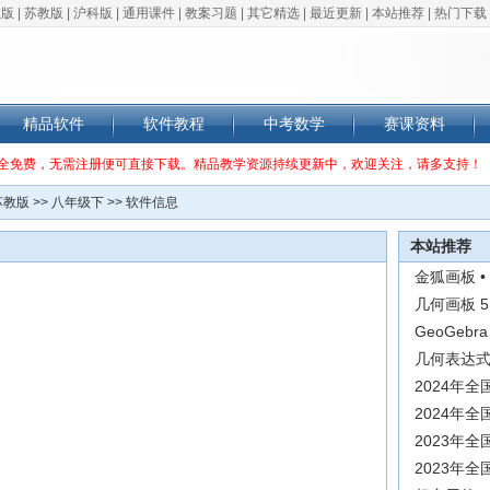
教版
|
苏教版
|
沪科版
|
通用课件
|
教案习题
|
其它精选
|
最近更新
|
本站推荐
|
热门下载
精品软件
软件教程
中考数学
赛课资料
全免费，无需注册便可直接下载。精品教学资源持续更新中，欢迎关注，请多支持！
苏教版
>>
八年级下
>> 软件信息
本站推荐
金狐画板 •
几何画板 5
GeoGebr
几何表达式 
2024年
2024年
2023年
2023年