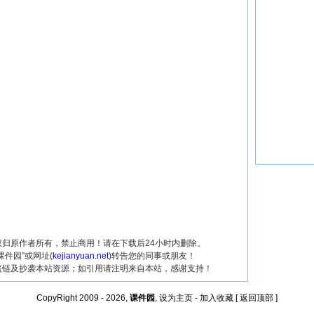
归原作者所有，禁止商用！请在下载后24小时内删除。
课件园”或网址(
kejianyuan.net
)转告您的同事或朋友！
盗链及抄袭本站资源；如引用请注明来自本站，感谢支持！
CopyRight 2009 - 2026,
课件园
,
设为主页
-
加入收藏
[
返回顶部
]