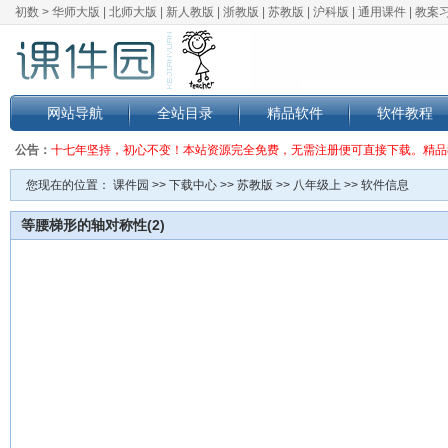
初数 >
华师大版
|
北师大版
|
新人教版
|
浙教版
|
苏教版
|
沪科版
|
通用课件
|
教案
网站导航
全站目录
精品软件
软件教程
公告：
十七年坚持，初心不变！本站资源完全免费，无需注册便可直接下载。精品
您现在的位置：
课件园
>>
下载中心
>>
苏教版
>>
八年级上
>> 软件信息
等腰梯形的轴对称性(2)