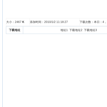
大小：2467
K
添加时间：2010/1/2 11:18:27
下载次数：本日：
4
下载地址
地址1
下载地址2
下载地址3