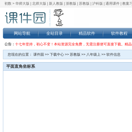
初数 >
华师大版
|
北师大版
|
新人教版
|
浙教版
|
苏教版
|
沪科版
|
通用课件
|
教案
网站导航
全站目录
精品软件
软件教程
公告：
十七年坚持，初心不变！本站资源完全免费，无需注册便可直接下载。精品
您现在的位置：
课件园
>>
下载中心
>>
苏教版
>>
八年级上
>> 软件信息
平面直角坐标系