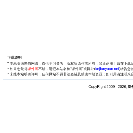
下载说明
*
本站资源来自网络，仅供学习参考，版权归原作者所有，禁止商用！请在下载后
*
如果您觉得
课件园
不错，请把本站名称“课件园”或网址(
kejianyuan.net
)转告您
*
未经本站明确许可，任何网站不得非法盗链及抄袭本站资源；如引用请注明来
CopyRight 2009 - 2026,
课