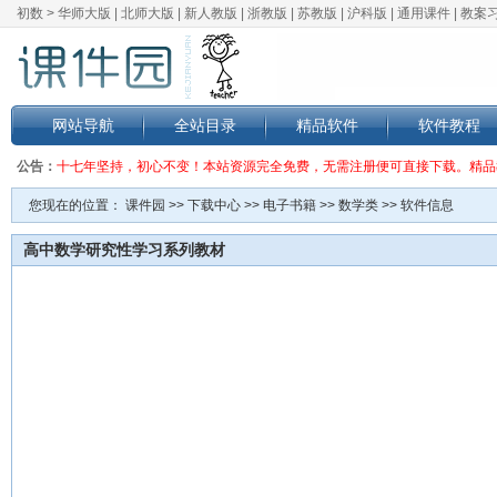
初数 >
华师大版
|
北师大版
|
新人教版
|
浙教版
|
苏教版
|
沪科版
|
通用课件
|
教案
网站导航
全站目录
精品软件
软件教程
公告：
十七年坚持，初心不变！本站资源完全免费，无需注册便可直接下载。精品
您现在的位置：
课件园
>>
下载中心
>>
电子书籍
>>
数学类
>> 软件信息
高中数学研究性学习系列教材