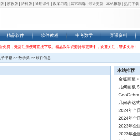
教版
|
苏教版
|
沪科版
|
通用课件
|
教案习题
|
其它精选
|
最近更新
|
本站推荐
|
热门下载
精品软件
软件教程
中考数学
赛课资料
全免费，无需注册便可直接下载。精品教学资源持续更新中，欢迎关注，请多支持！
电子书籍
>>
数学类
>> 软件信息
本站推荐
金狐画板 •
几何画板 5
GeoGebr
几何表达式 
2024年
2024年
2023年
2023年