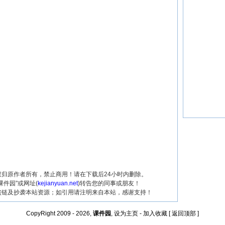
归原作者所有，禁止商用！请在下载后24小时内删除。
课件园”或网址(
kejianyuan.net
)转告您的同事或朋友！
盗链及抄袭本站资源；如引用请注明来自本站，感谢支持！
CopyRight 2009 - 2026,
课件园
,
设为主页
-
加入收藏
[
返回顶部
]