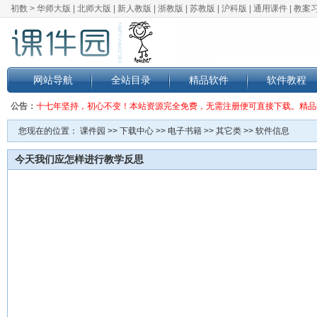
初数 >
华师大版
|
北师大版
|
新人教版
|
浙教版
|
苏教版
|
沪科版
|
通用课件
|
教案
网站导航
全站目录
精品软件
软件教程
公告：
十七年坚持，初心不变！本站资源完全免费，无需注册便可直接下载。精品
您现在的位置：
课件园
>>
下载中心
>>
电子书籍
>>
其它类
>> 软件信息
今天我们应怎样进行教学反思