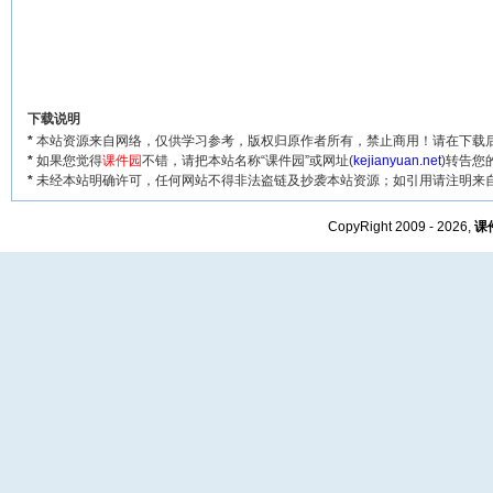
下载说明
*
本站资源来自网络，仅供学习参考，版权归原作者所有，禁止商用！请在下载后
*
如果您觉得
课件园
不错，请把本站名称“课件园”或网址(
kejianyuan.net
)转告您
*
未经本站明确许可，任何网站不得非法盗链及抄袭本站资源；如引用请注明来
CopyRight 2009 - 2026,
课