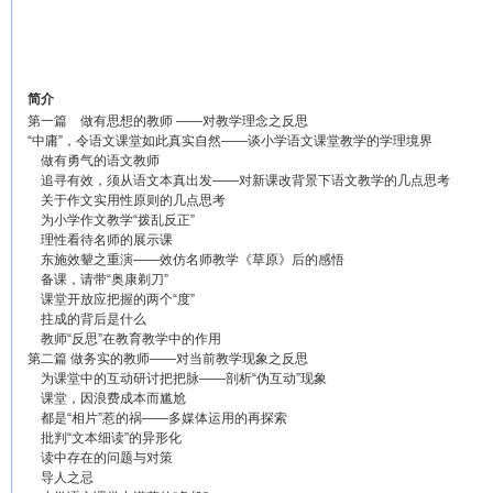
简介
第一篇 做有思想的教师 ——对教学理念之反思
“中庸”，令语文课堂如此真实自然——谈小学语文课堂教学的学理境界
做有勇气的语文教师
追寻有效，须从语文本真出发——对新课改背景下语文教学的几点思考
关于作文实用性原则的几点思考
为小学作文教学“拨乱反正”
理性看待名师的展示课
东施效颦之重演——效仿名师教学《草原》后的感悟
备课，请带“奥康剃刀”
课堂开放应把握的两个“度”
拄成的背后是什么
教师“反思”在教育教学中的作用
第二篇 做务实的教师——对当前教学现象之反思
为课堂中的互动研讨把把脉——剖析“伪互动”现象
课堂，因浪费成本而尴尬
都是“相片”惹的祸——多媒体运用的再探索
批判“文本细读”的异形化
读中存在的问题与对策
导人之忌