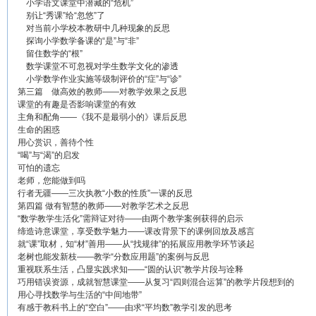
小学语文课堂中潜藏的“危机”
别让“秀课”给“忽悠”了
对当前小学校本教研中几种现象的反思
探询小学数学备课的“是”与“非”
留住数学的“根”
数学课堂不可忽视对学生数学文化的渗透
小学数学作业实施等级制评价的“症”与“诊”
第三篇 做高效的教师——对教学效果之反思
课堂的有趣是否影响课堂的有效
主角和配角——《我不是最弱小的》课后反思
生命的困惑
用心赏识，善待个性
“喝”与“渴”的启发
可怕的遗忘
老师，您能做到吗
行者无疆——三次执教“小数的性质”一课的反思
第四篇 做有智慧的教师——对教学艺术之反思
“数学教学生活化”需辩证对待——由两个教学案例获得的启示
缔造诗意课堂，享受数学魅力——课改背景下的课例回放及感言
就“课”取材，知“材”善用——从“找规律”的拓展应用教学环节谈起
老树也能发新枝——教学“分数应用题”的案例与反思
重视联系生活，凸显实践求知——“圆的认识”教学片段与诠释
巧用错误资源，成就智慧课堂——从复习“四则混合运算”的教学片段想到的
用心寻找数学与生活的“中间地带”
有感于教科书上的“空白”——由求“平均数”教学引发的思考