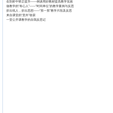
在剖析中矫正提升——例谈用好教材提高教学实效
做教学的“有心人”——“时间单位”的教学案例与反思
折出纸人，折出思想——“剪一剪”教学片段及反思
来自课堂的“意外”收获
一堂公开课教学的自我反思记