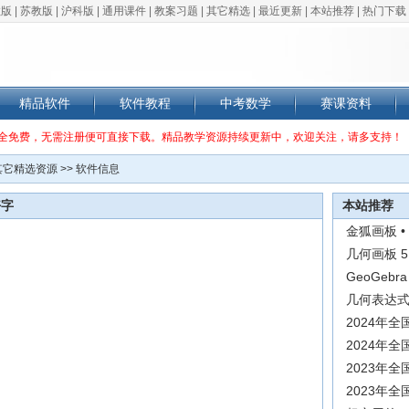
教版
|
苏教版
|
沪科版
|
通用课件
|
教案习题
|
其它精选
|
最近更新
|
本站推荐
|
热门下载
精品软件
软件教程
中考数学
赛课资料
全免费，无需注册便可直接下载。精品教学资源持续更新中，欢迎关注，请多支持！
其它精选资源
>> 软件信息
好字
本站推荐
金狐画板 •
几何画板 5
GeoGebr
几何表达式 
2024年
2024年
2023年
2023年