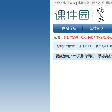
初数 >
华师大版
|
北师大版
|
新人教版
|
浙
网站导航
全站目录
公告：
十七年坚持，初心不变！本站资源完
您现在的位置：
课件园
>>
下载中心
>>
视频教程：21天带你写出一手漂亮