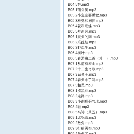
B04.5苔.mp3
B05.1蒲公英.mp3
B05.2小宝宝要睡觉.mp3
B05.3板凳和扁担.mp3
B05.4花和蝴蝶.mp3
B05.5拜新月.mp3
B06.1夏天的雨.mp3
B06.2瓜娃娃.mp3
B06.3野牵牛.mp3
B06.4树叶.mp3
B06.5春游曲二首（其一）.mp3
B07.1从前有座山.mp3
B07.2十二生肖歌.mp3
B07.3贴鼻子.mp3
B07.4春天来了吗.mp3
B07.5相思.mp3
B08.1捞黑豆.mp3
B08.2走路.mp3
B08.3小刺猬买气球.mp3
B08.4鞋.mp3
B08.5马诗（其五）.mp3
B09.1冰锅盖.mp3
B09.2数角.mp3
B09.3打醋买布.mp3
B09.4放假了.mp3