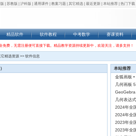
教版
|
苏教版
|
沪科版
|
通用课件
|
教案习题
|
其它精选
|
最近更新
|
本站推荐
|
热门下载
精品软件
软件教程
中考数学
赛课资料
全免费，无需注册便可直接下载。精品教学资源持续更新中，欢迎关注，请多支持！
其它精选资源
>> 软件信息
3）
本站推荐
金狐画板 •
几何画板 5
GeoGebr
几何表达式 
2024年
2024年
2023年
2023年