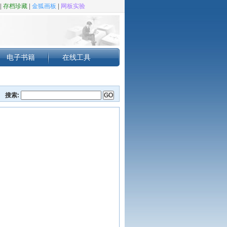
|
存档珍藏
|
金狐画板
|
网板实验
电子书籍
在线工具
搜索: