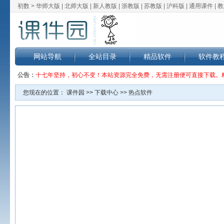
初数 >
华师大版
|
北师大版
|
新人教版
|
浙教版
|
苏教版
|
沪科版
|
通用课件
|
教
网站导航
全站目录
精品软件
软件教
公告：
十七年坚持，初心不变！本站资源完全免费，无需注册便可直接下载。
您现在的位置：
课件园
>>
下载中心
>> 热点软件